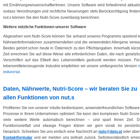
mit ErnährungswissenschaftlerInnen. Unsere Software wird fortwährend aktualisi
sodass Verordnungen und rechtliche Neuerungen stets Berücksichtigung finden.
nut.s können Sie den Nutri-Score zuverlässig berechnen.
Weitere nützliche Funktionen unserer Software
Abgesehen vom Nutri-Score können Sie anhand unseres Programms spielend le
Nährwertinformationen zusammenstellen und die verwendeten Allergene verwal
Beides gehört schon heute in Österreich zu den Pflichtangaben. Innerhalb kürze
Zeit errechnen Sie auf diese Weise alle erforderlichen Daten, die nach gesetzli
Vorschriften auf das Etikett des Lebensmittels gedruckt werden müssen. Für
lebensmittelerzeugende Industrie empfehlen wir unsere umfangreiche Version
n
industrial
.
Daten, Nährwerte, Nutri-Score – wir beraten Sie zu
allen Funktionen von nut.s
Profitieren Sie von unserer intuitiv bedienbaren, anwenderfreundlichen Software
Prozesse in Ihrem Unternehmen optimiert. Sie kann den komplexen Nutri-Score
viele weitere Werte automatisch berechnen – und spart Ihnen Zeit. D
Funktionsvielfalt und etwaige Fragen klären wir gern vorab im persönli
Gespräch. Schreiben Sie uns einfach eine Nachricht an
nuts@dato.at
oder über
Kontaktformular
und wir melden uns zeitnah zurück. Selbstverständlich errei