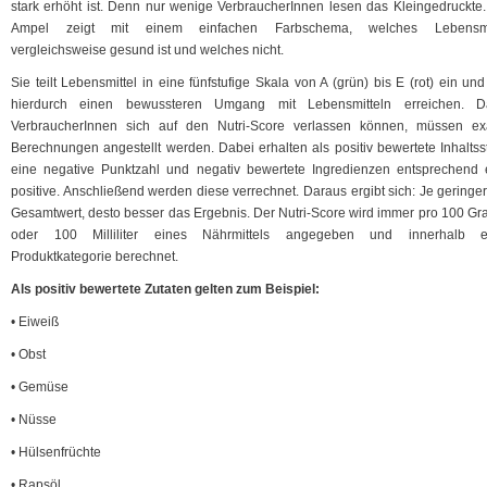
stark erhöht ist. Denn nur wenige VerbraucherInnen lesen das Kleingedruckte.
Ampel zeigt mit einem einfachen Farbschema, welches Lebensmi
vergleichsweise gesund ist und welches nicht.
Sie teilt Lebensmittel in eine fünfstufige Skala von A (grün) bis E (rot) ein und
hierdurch einen bewussteren Umgang mit Lebensmitteln erreichen. D
VerbraucherInnen sich auf den Nutri-Score verlassen können, müssen ex
Berechnungen angestellt werden. Dabei erhalten als positiv bewertete Inhaltsst
eine negative Punktzahl und negativ bewertete Ingredienzen entsprechend 
positive. Anschließend werden diese verrechnet. Daraus ergibt sich: Je geringer
Gesamtwert, desto besser das Ergebnis. Der Nutri-Score wird immer pro 100 G
oder 100 Milliliter eines Nährmittels angegeben und innerhalb e
Produktkategorie berechnet.
Als positiv bewertete Zutaten gelten zum Beispiel:
• Eiweiß
• Obst
• Gemüse
• Nüsse
• Hülsenfrüchte
• Rapsöl