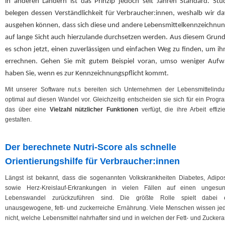
in anderen Ländern ist das Prinzip jedoch seit Jahren Standard. Stu
belegen dessen Verständlichkeit für Verbraucher:innen, weshalb wir d
ausgehen können, dass sich diese und andere Lebensmittelkennzeichnu
auf lange Sicht auch hierzulande durchsetzen werden. Aus diesem Grund 
es schon jetzt, einen zuverlässigen und einfachen Weg zu finden, um ih
errechnen. Gehen Sie mit gutem Beispiel voran, umso weniger Auf
haben Sie, wenn es zur Kennzeichnungspflicht kommt.
Mit unserer Software nut.s bereiten sich Unternehmen der Lebensmittelindus
optimal auf diesen Wandel vor. Gleichzeitig entscheiden sie sich für ein Progr
das über eine
Vielzahl nützlicher Funktionen
verfügt, die ihre Arbeit effizi
gestalten.
Der berechnete Nutri-Score als schnelle
Orientierungshilfe für Verbraucher:innen
Längst ist bekannt, dass die sogenannten Volkskrankheiten Diabetes, Adipos
sowie Herz-Kreislauf-Erkrankungen in vielen Fällen auf einen ungesu
Lebenswandel zurückzuführen sind. Die größte Rolle spielt dabei 
unausgewogene, fett- und zuckerreiche Ernährung. Viele Menschen wissen je
nicht, welche Lebensmittel nahrhafter sind und in welchen der Fett- und Zuckera