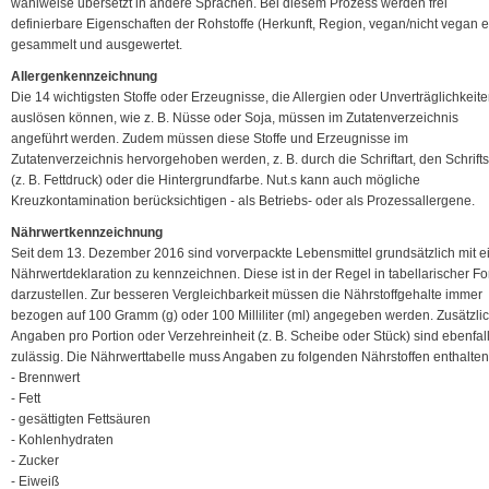
wahlweise übersetzt in andere Sprachen. Bei diesem Prozess werden frei
definierbare Eigenschaften der Rohstoffe (Herkunft, Region, vegan/nicht vegan et
gesammelt und ausgewertet.
Allergenkennzeichnung
Die 14 wichtigsten Stoffe oder Erzeugnisse, die Allergien oder Unverträglichkeit
auslösen können, wie z. B. Nüsse oder Soja, müssen im Zutatenverzeichnis
angeführt werden. Zudem müssen diese Stoffe und Erzeugnisse im
Zutatenverzeichnis hervorgehoben werden, z. B. durch die Schriftart, den Schriftst
(z. B. Fettdruck) oder die Hintergrundfarbe. Nut.s kann auch mögliche
Kreuzkontamination berücksichtigen - als Betriebs- oder als Prozessallergene.
Nährwertkennzeichnung
Seit dem 13. Dezember 2016 sind vorverpackte Lebensmittel grundsätzlich mit e
Nährwertdeklaration zu kennzeichnen. Diese ist in der Regel in tabellarischer F
darzustellen. Zur besseren Vergleichbarkeit müssen die Nährstoffgehalte immer
bezogen auf 100 Gramm (g) oder 100 Milliliter (ml) angegeben werden. Zusätzli
Angaben pro Portion oder Verzehreinheit (z. B. Scheibe oder Stück) sind ebenfal
zulässig. Die Nährwerttabelle muss Angaben zu folgenden Nährstoffen enthalten
- Brennwert
- Fett
- gesättigten Fettsäuren
- Kohlenhydraten
- Zucker
- Eiweiß