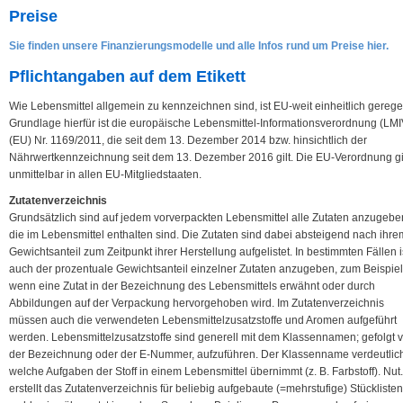
Preise
Sie finden unsere Finanzierungsmodelle und alle Infos rund um Preise hier.
Pflichtangaben auf dem Etikett
Wie Lebensmittel allgemein zu kennzeichnen sind, ist EU-weit einheitlich geregel
Grundlage hierfür ist die europäische Lebensmittel-Informationsverordnung (LMI
(EU) Nr. 1169/2011, die seit dem 13. Dezember 2014 bzw. hinsichtlich der
Nährwertkennzeichnung seit dem 13. Dezember 2016 gilt. Die EU-Verordnung gi
unmittelbar in allen EU-Mitgliedstaaten.
Zutatenverzeichnis
Grundsätzlich sind auf jedem vorverpackten Lebensmittel alle Zutaten anzugebe
die im Lebensmittel enthalten sind. Die Zutaten sind dabei absteigend nach ihre
Gewichtsanteil zum Zeitpunkt ihrer Herstellung aufgelistet. In bestimmten Fällen i
auch der prozentuale Gewichtsanteil einzelner Zutaten anzugeben, zum Beispiel
wenn eine Zutat in der Bezeichnung des Lebensmittels erwähnt oder durch
Abbildungen auf der Verpackung hervorgehoben wird. Im Zutatenverzeichnis
müssen auch die verwendeten Lebensmittelzusatzstoffe und Aromen aufgeführt
werden. Lebensmittelzusatzstoffe sind generell mit dem Klassennamen; gefolgt 
der Bezeichnung oder der E-Nummer, aufzuführen. Der Klassenname verdeutlich
welche Aufgaben der Stoff in einem Lebensmittel übernimmt (z. B. Farbstoff). Nut
erstellt das Zutatenverzeichnis für beliebig aufgebaute (=mehrstufige) Stücklisten