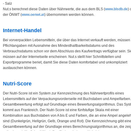
- Salz
Nut.s berechnet diese Daten über Nährwerte, die aus dem BLS (
www.blsdb.de
) 
der ÖNWT (
www.oenwt.at
) übernommen werden können.
Internet-Handel
Bei vorverpackten Lebensmitteln, die über das Internet verkauft werden, müssen 
Pflichtangaben mit Ausnahme des Mindesthaltbarkeitsdatums und des
Verbrauchsdatums schon vor dem Abschluss des Kaufvertrags verfügbar sein. Si
müssen auf der Internetseite erscheinen. Nut.s stellt hier Schnittstellen und
Exportprogramme beriet, damit Sie diese Daten komfortabel und unkompliziert
austauschen können.
Nutri-Score
Der Nutri-Score ist ein System zur Kennzeichnung des Nährwertprofils eines
Lebensmittels auf der Verpackungsvorderseite mit Buchstaben und Ampelfarben.
Gesamtbewertung erfolgt auf Grundlage eines Bewertungsalgorithmus. Das Sys
kommt aus Frankreich. Der Nutri-Score ist eine fünfstufige Skala mit einer
Kombination aus Buchstaben von A bis E und Farben, die an eine Ampel angele
sind (Dunkelgrün, Hellgrün, Gelb, Orange und Rot). Die Kennzeichnung gibt ein
Gesamtbewertung auf der Grundlage eines Berechnungsalgorithmus an, die zei