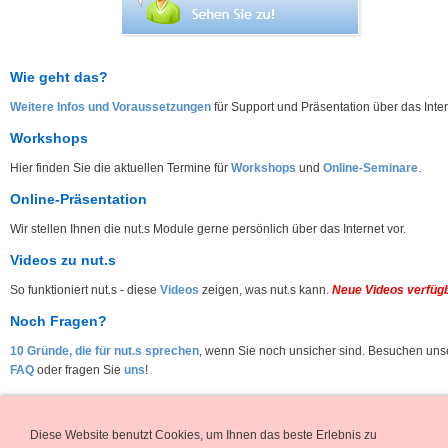
Wie geht das?
Weitere Infos und Voraussetzungen
für Support und Präsentation über das Inter
Workshops
Hier finden Sie die aktuellen Termine für
Workshops
und
Online-Seminare
.
Online-Präsentation
Wir stellen Ihnen die nut.s Module gerne persönlich über das Internet vor.
Videos zu nut.s
So funktioniert nut.s - diese
Videos
zeigen, was nut.s kann.
Neue Videos verfüg
Noch Fragen?
10 Gründe, die für nut.s sprechen
, wenn Sie noch unsicher sind. Besuchen uns
FAQ
oder fragen Sie
uns
!
Sicherheit geht vor
nut.s besitzt ein Softwarezertifikat und ist
über
www.
sectigo.com
signiert und gegen Viren
Diese Website benutzt Cookies, um Ihnen das beste Erlebnis zu