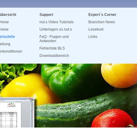
übersicht
Support
Expert´s Corner
reise
nut.s Video-Tutorials
Branchen News
reise
Unterlagen zu nut.s
Lesekost
zmodelle
FaQ - Fragen und
Links
Antworten
tellung
Fehlerliste BLS
rkonditionen
Downloadbereich