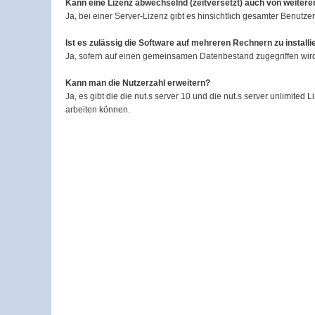
Kann eine Lizenz abwechs
e
lnd (zeitversetzt) auch von weiter
Ja, bei einer Server-Lizenz gibt es hinsichtlich gesamter Benutzer
Ist es zulässig die Software auf mehreren Rechnern zu installi
Ja, sofern auf einen gemeinsamen Datenbestand zugegriffen wird.
Kann man die Nutzerzahl erweitern?
Ja, es gibt die die nut.s server 10 und die nut.s server unlimite
arbeiten können.