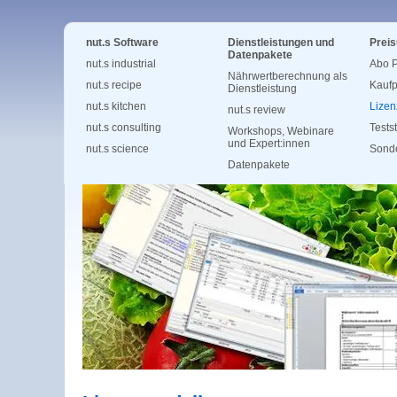
nut.s Software
Dienstleistungen und
Preis
Datenpakete
nut.s industrial
Abo P
Nährwertberechnung als
nut.s recipe
Kaufp
Dienstleistung
nut.s kitchen
Lizen
nut.s review
nut.s consulting
Tests
Workshops, Webinare
und Expert:innen
nut.s science
Sonde
Datenpakete