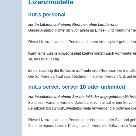
Lizenzmodelle
nut.s personal
zur Installation auf einem Rechner, ohne Limitierung
Dieses Angebot richtet sich vor allem an Einzel- und Kleinuntern
Diese Lizenz ist an eine Person und einen Arbeitsplatz gebunden
Kann eine Lizenz abwechs
e
lnd (zeitversetzt) auch von weiter
Ja, das ist zulässig.
Ist es zulässig die Software auf mehreren Rechnern zu installi
Die Software darf auf zwei Rechnern installiert werden (z.B. auf
nut.s server, server 10 oder unlimited
zur Installation auf einem Server, inkl.
der angegebenen Mehrb
Bei dieser Variante wird die Datenbank zentral auf einem Server 
Benutzern bis zu fünf/10/beliebig viele Anwender die Software gle
Diese Lizenz ist an eine Person oder Institution oder Standort geb
Sie eine eigene Lizenz. Dies gilt auch, wenn die Software im Ma