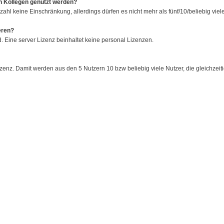
en Kollegen genutzt werden?
zahl keine Einschränkung, allerdings dürfen es nicht mehr als fünf/10/beliebig viele
eren?
 Eine server Lizenz beinhaltet keine personal Lizenzen.
d Lizenz. Damit werden aus den 5 Nutzern 10 bzw beliebig viele Nutzer, die gleichze