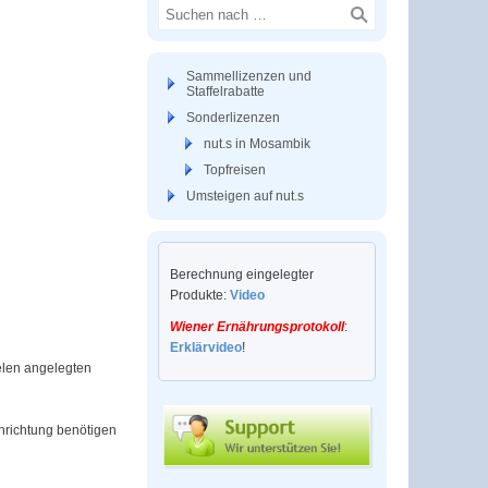
Sammellizenzen und
Staffelrabatte
Sonderlizenzen
nut.s in Mosambik
Topfreisen
Umsteigen auf nut.s
Berechnung eingelegter
Produkte:
Video
Wiener Ernährungsprotokoll
:
Erklärvideo
!
ielen angelegten
Einrichtung benötigen