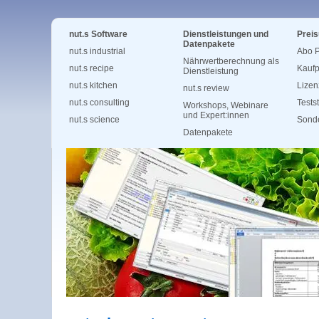
nut.s Software
Dienstleistungen und
Preis
Datenpakete
nut.s industrial
Abo P
Nährwertberechnung als
nut.s recipe
Kaufp
Dienstleistung
nut.s kitchen
Lizen
nut.s review
nut.s consulting
Tests
Workshops, Webinare
und Expert:innen
nut.s science
Sonde
Datenpakete