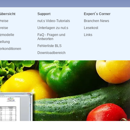
übersicht
Support
Expert´s Corner
reise
nut.s Video-Tutorials
Branchen News
reise
Unterlagen zu nut.s
Lesekost
zmodelle
FaQ - Fragen und
Links
Antworten
tellung
Fehlerliste BLS
rkonditionen
Downloadbereich