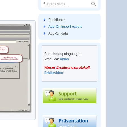
Funktionen
Add-On import-export
Add-On data
Berechnung eingelegter
Produkte:
Video
Wiener Ernährungsprotokoll
:
Erklärvideo
!